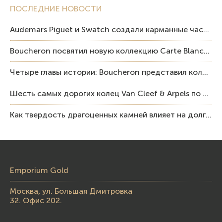
ПОСЛЕДНИЕ НОВОСТИ
Audemars Piguet и Swatch создали карманные часы в эстетике Royal Oak и Pop Art
Boucheron посвятил новую коллекцию Carte Blanche Human Being человеку и силе мастерства
Четыре главы истории: Boucheron представил коллекцию «Nom: Boucheron, Prénom: Frédéric»
Шесть самых дорогих колец Van Cleef & Arpels по итогам аукционов Sotheby’s
Как твердость драгоценных камней влияет на долговечность ювелирных изделий
Emporium Gold
Москва, ул. Большая Дмитровка
32. Офис 202.