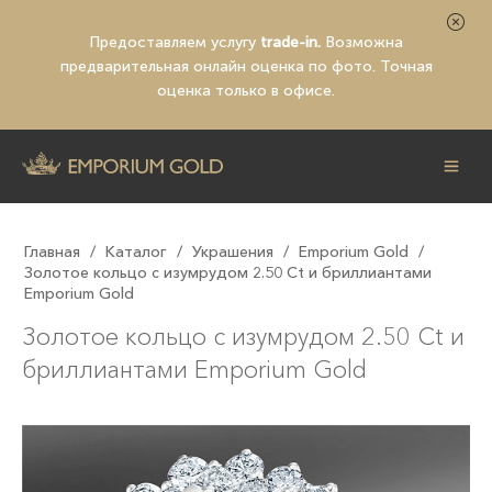
Предоставляем услугу
trade-in.
Возможна
предварительная
онлайн оценка по фото
. Точная
оценка только в офисе.
Главная
/
Каталог
/
Украшения
/
Emporium Gold
/
Золотое кольцо с изумрудом 2.50 Ct и бриллиантами
Emporium Gold
Золотое кольцо с изумрудом 2.50 Ct и
бриллиантами Emporium Gold