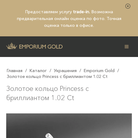
Предоставляем услугу
trade-in.
Возможна
предварительная
онлайн оценка по фото
. Точная
оценка только в офисе.
Главная
/
Каталог
/
Украшения
/
Emporium Gold
/
Золотое кольцо Princess с бриллиантом 1.02 Ct
Золотое кольцо Princess с
бриллиантом 1.02 Ct