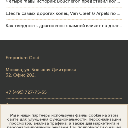
Четыре главы истории: Boucheron представил коллекцию «Nom: Boucheron, Prénom: Frédéric»
Шесть самых дорогих колец Van Cleef & Arpels по итогам аукционов Sotheby’s
Как твердость драгоценных камней влияет на долговечность ювелирных изделий
Emporium Gold
Москва, ул. Большая Дмитровка
32. Офис 202.
+7 (495) 727-75-55
Заказать звонок
Мы и наши партнеры используем файлы cookie на этом
skupka@emporiumgold.com
сайте для: улучшения функциональности, персонализации
просмотра, анализа трафика, а также для маркетинга и
sale@emporiumgold.com
персонализированной рекламы. См. подробности о нашей