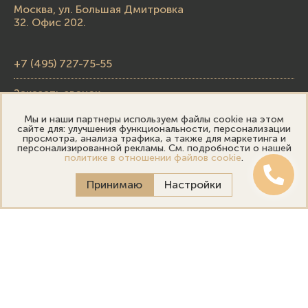
Москва, ул. Большая Дмитровка
32. Офис 202.
+7 (495) 727-75-55
Заказать звонок
Мы и наши партнеры используем файлы cookie на этом
skupka@emporiumgold.com
сайте для: улучшения функциональности, персонализации
просмотра, анализа трафика, а также для маркетинга и
sale@emporiumgold.com
персонализированной рекламы. См. подробности о нашей
политике в отношении файлов cookie
.
Режим работы:
Принимаю
Настройки
Пн-Пт: 10:00–20:00
Сб-Вс: 11:00–18:00
Онлайн оценка
Выездная оценка
Политика конфиденциальности