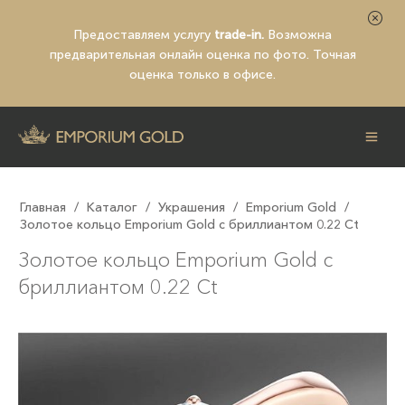
Предоставляем услугу
trade-in.
Возможна
предварительная
онлайн оценка по фото
. Точная
оценка только в офисе.
Главная
/
Каталог
/
Украшения
/
Emporium Gold
/
Золотое кольцо Emporium Gold с бриллиантом 0.22 Ct
Золотое кольцо Emporium Gold с
бриллиантом 0.22 Ct