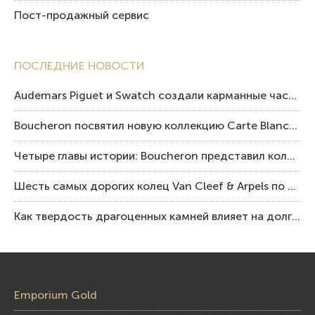
Пост-продажный сервис
ПОСЛЕДНИЕ НОВОСТИ
Audemars Piguet и Swatch создали карманные часы в эстетике Royal Oak и Pop Art
Boucheron посвятил новую коллекцию Carte Blanche Human Being человеку и силе мастерства
Четыре главы истории: Boucheron представил коллекцию «Nom: Boucheron, Prénom: Frédéric»
Шесть самых дорогих колец Van Cleef & Arpels по итогам аукционов Sotheby’s
Как твердость драгоценных камней влияет на долговечность ювелирных изделий
Emporium Gold