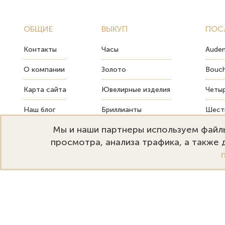
ОБЩИЕ
ВЫКУП
ПОС
Контакты
Часы
Audem
О компании
Золото
Bouch
Карта сайта
Ювелирные изделия
Четыр
Наш блог
Бриллианты
Шесть
Мы и наши партнеры используем файлы
FAQ
Монеты
Как т
просмотра, анализа трафика, а также
Emporium Gold
Режим работы:
+
Москва, ул. Большая Дмитровка
Пн-Пт: 10:00–20:00
s
32. Офис 202.
Сб-Вс: 11:00–18:00
s