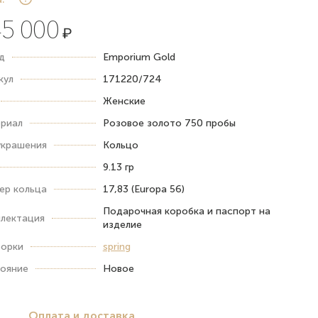
5 000
₽
д
Emporium Gold
кул
171220/724
Женские
риал
Розовое золото 750 пробы
украшения
Кольцо
9.13 гр
ер кольца
17,83 (Europa 56)
Подарочная коробка и паспорт на
лектация
изделие
орки
spring
ояние
Новое
Оплата и доставка