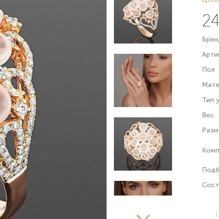
24
Брен
Арти
Пол
Мате
Тип 
Вес
Разм
Комп
Подб
Сост