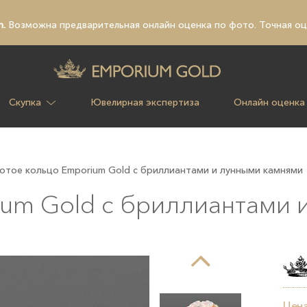
n.
Возможна предварительная
онлайн оценка по фото
. Точная о
Скупка
Ювелирная экспертиза
Онлайн оценка
отое кольцо Emporium Gold с бриллиантами и лунными камнями
ium Gold с бриллиантами 
Цена