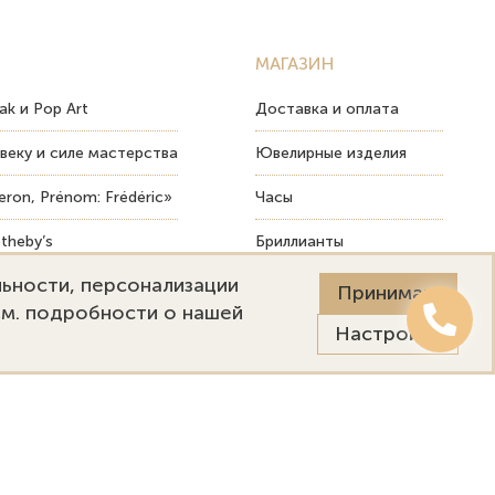
МАГАЗИН
ak и Pop Art
Доставка и оплата
веку и силе мастерства
Ювелирные изделия
ron, Prénom: Frédéric»
Часы
theby’s
Бриллианты
льности, персонализации
ых изделий
Пост-продажный сервис
Принимаю
См. подробности о нашей
Настройки
Онлайн оценка
Выездная оценка