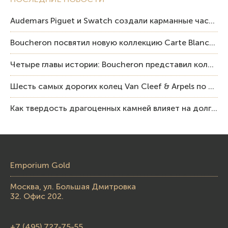
Audemars Piguet и Swatch создали карманные часы в эстетике Royal Oak и Pop Art
Boucheron посвятил новую коллекцию Carte Blanche Human Being человеку и силе мастерства
Четыре главы истории: Boucheron представил коллекцию «Nom: Boucheron, Prénom: Frédéric»
Шесть самых дорогих колец Van Cleef & Arpels по итогам аукционов Sotheby’s
Как твердость драгоценных камней влияет на долговечность ювелирных изделий
Emporium Gold
Москва, ул. Большая Дмитровка
32. Офис 202.
+7 (495) 727-75-55