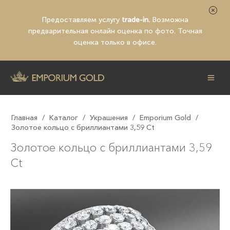
Предоставляем услугу
trade-in.
Возможна
предварительная
онлайн оценка по фото
. Точная
оценка только в офисе.
Главная
/
Каталог
/
Украшения
/
Emporium Gold
/
Золотое кольцо с бриллиантами 3,59 Ct
Золотое кольцо с бриллиантами 3,59
Ct