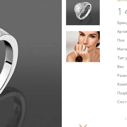
1 
Брен
Арти
Пол
Мате
Тип 
Вес
Разм
Комп
Подб
Сост