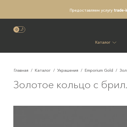
Предоставляем услугу
trade-i
Каталог
Главная
/
Каталог
/
Украшения
/
Emporium Gold
/
Зол
Золотое кольцо с брил