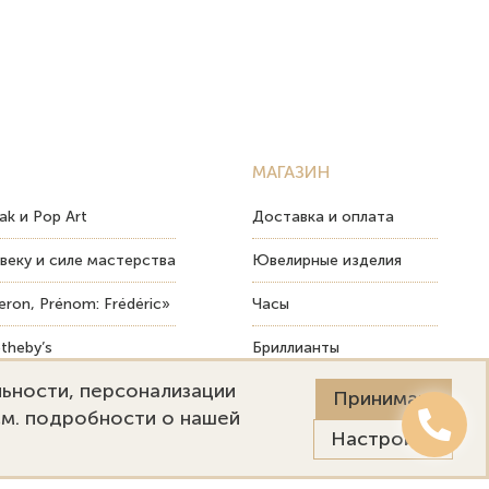
МАГАЗИН
ak и Pop Art
Доставка и оплата
веку и силе мастерства
Ювелирные изделия
ron, Prénom: Frédéric»
Часы
theby’s
Бриллианты
льности, персонализации
ых изделий
Пост-продажный сервис
Принимаю
См. подробности о нашей
Настройки