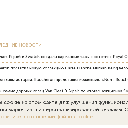
ЛЕДНИЕ НОВОСТИ
ars Piguet и Swatch создали карманные часы в эстетике Royal O
eron посвятил новую коллекцию Carte Blanche Human Being чело
е главы истории: Boucheron представил коллекцию «Nom: Bouche
 самых дорогих колец Van Cleef & Arpels по итогам аукционов So
 cookie на этом сайте для: улучшения функциона
вердость драгоценных камней влияет на долговечность ювелирн
 для маркетинга и персонализированной рекламы. 
политике в отношении файлов cookie
.