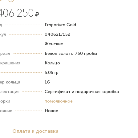
406 250
₽
д
Emporium Gold
кул
040621/152
Женские
риал
Белое золото 750 пробы
украшения
Кольцо
5.05 гр
ер кольца
16
лектация
Сертификат и подарочная коробка
орки
помолвочное
ояние
Новое
Оплата и доставка