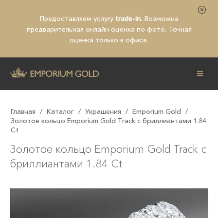
Предоставляем услугу
trade-in.
Возможна
предварительная
онлайн оценка по фото
. Точная
оценка только в офисе.
Главная
/
Каталог
/
Украшения
/
Emporium Gold
/
Золотое кольцо Emporium Gold Track с бриллиантами 1.84
Ct
Золотое кольцо Emporium Gold Track с
бриллиантами 1.84 Ct