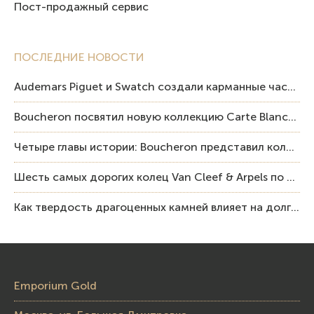
Пост-продажный сервис
ПОСЛЕДНИЕ НОВОСТИ
Audemars Piguet и Swatch создали карманные часы в эстетике Royal Oak и Pop Art
Boucheron посвятил новую коллекцию Carte Blanche Human Being человеку и силе мастерства
Четыре главы истории: Boucheron представил коллекцию «Nom: Boucheron, Prénom: Frédéric»
Шесть самых дорогих колец Van Cleef & Arpels по итогам аукционов Sotheby’s
Как твердость драгоценных камней влияет на долговечность ювелирных изделий
Emporium Gold