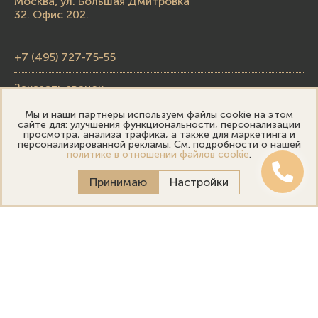
Москва, ул. Большая Дмитровка
32. Офис 202.
+7 (495) 727-75-55
Заказать звонок
Мы и наши партнеры используем файлы cookie на этом
skupka@emporiumgold.com
сайте для: улучшения функциональности, персонализации
просмотра, анализа трафика, а также для маркетинга и
sale@emporiumgold.com
персонализированной рекламы. См. подробности о нашей
политике в отношении файлов cookie
.
Режим работы:
Принимаю
Настройки
Пн-Пт: 10:00–20:00
Сб-Вс: 11:00–18:00
Онлайн оценка
Выездная оценка
Политика конфиденциальности