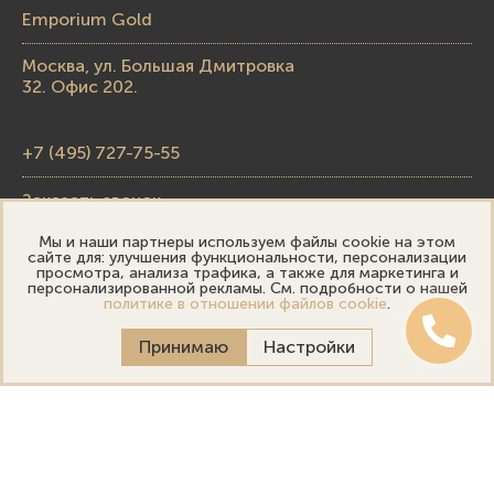
Emporium Gold
Москва, ул. Большая Дмитровка
32. Офис 202.
+7 (495) 727-75-55
Заказать звонок
Мы и наши партнеры используем файлы cookie на этом
skupka@emporiumgold.com
сайте для: улучшения функциональности, персонализации
просмотра, анализа трафика, а также для маркетинга и
sale@emporiumgold.com
персонализированной рекламы. См. подробности о нашей
политике в отношении файлов cookie
.
Режим работы:
Принимаю
Настройки
Пн-Пт: 10:00–20:00
Сб-Вс: 11:00–18:00
Онлайн оценка