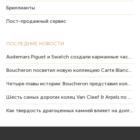
Бриллианты
Пост-продажный сервис
ПОСЛЕДНИЕ НОВОСТИ
Audemars Piguet и Swatch создали карманные часы в эстетике Royal Oak и Pop Art
Boucheron посвятил новую коллекцию Carte Blanche Human Being человеку и силе мастерства
Четыре главы истории: Boucheron представил коллекцию «Nom: Boucheron, Prénom: Frédéric»
Шесть самых дорогих колец Van Cleef & Arpels по итогам аукционов Sotheby’s
Как твердость драгоценных камней влияет на долговечность ювелирных изделий