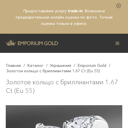
Предоставляем услугу
trade-in.
Возможна
предварительная
онлайн оценка по фото
. Точная
оценка только в офисе.
Главная
/
Каталог
/
Украшения
/
Emporium Gold
/
Золотое кольцо с бриллиантами 1.67 Ct (Eu 55)
Золотое кольцо с бриллиантами 1.67
Ct (Eu 55)