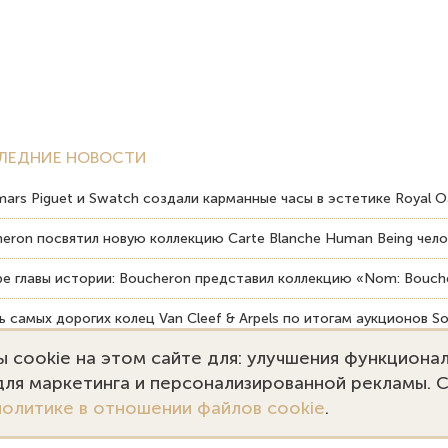
ЛЕДНИЕ НОВОСТИ
ars Piguet и Swatch создали карманные часы в эстетике Royal O
eron посвятил новую коллекцию Carte Blanche Human Being чело
е главы истории: Boucheron представил коллекцию «Nom: Bouche
 самых дорогих колец Van Cleef & Arpels по итогам аукционов So
 cookie на этом сайте для: улучшения функциона
вердость драгоценных камней влияет на долговечность ювелирн
 для маркетинга и персонализированной рекламы. 
политике в отношении файлов cookie
.