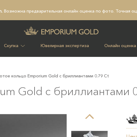
n.
Возможна предварительная
онлайн оценка по фото
. Точная о
Скупка
Ювелирная экспертиза
Онлайн оценка
отое кольцо Emporium Gold с бриллиантами 0.79 Ct
um Gold с бриллиантами 0
Цена