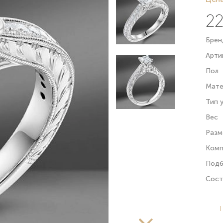
22
Брен
Арти
Пол
Мате
Тип 
Вес
Разм
Комп
Подб
Сост