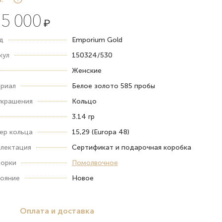
5 000
₽
д
Emporium Gold
кул
150324/530
Женские
риал
Белое золото 585 пробы
украшения
Кольцо
3.14 гр
ер кольца
15,29 (Europa 48)
лектация
Сертификат и подарочная коробка
орки
Помолвочное
ояние
Новое
Оплата и доставка