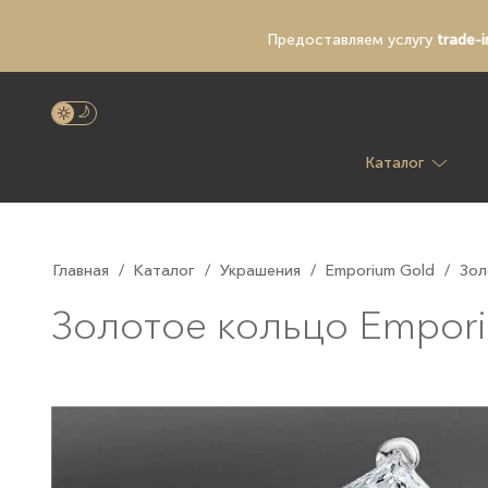
Предоставляем услугу
trade-i
Каталог
Главная
/
Каталог
/
Украшения
/
Emporium Gold
/
Зол
Золотое кольцо Empori