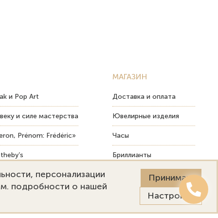
МАГАЗИН
ak и Pop Art
Доставка и оплата
веку и силе мастерства
Ювелирные изделия
ron, Prénom: Frédéric»
Часы
theby’s
Бриллианты
льности, персонализации
ых изделий
Пост-продажный сервис
Принимаю
См. подробности о нашей
Настройки