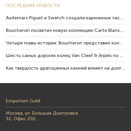
ПОСЛЕДНИЕ НОВОСТИ
Audemars Piguet и Swatch создали карманные часы в эстетике Royal Oak и Pop Art
Boucheron посвятил новую коллекцию Carte Blanche Human Being человеку и силе мастерства
Четыре главы истории: Boucheron представил коллекцию «Nom: Boucheron, Prénom: Frédéric»
Шесть самых дорогих колец Van Cleef & Arpels по итогам аукционов Sotheby’s
Как твердость драгоценных камней влияет на долговечность ювелирных изделий
Emporium Gold
Москва, ул. Большая Дмитровка
32. Офис 202.