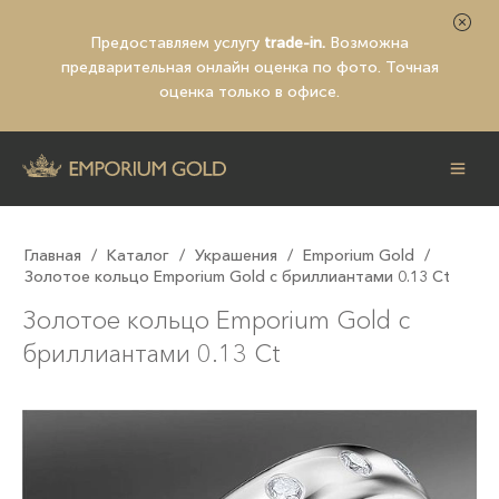
Предоставляем услугу
trade-in.
Возможна
предварительная
онлайн оценка по фото
. Точная
оценка только в офисе.
Главная
/
Каталог
/
Украшения
/
Emporium Gold
/
Золотое кольцо Emporium Gold с бриллиантами 0.13 Ct
Золотое кольцо Emporium Gold с
бриллиантами 0.13 Ct