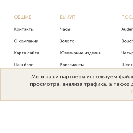
ОБЩИЕ
ВЫКУП
ПОС
Контакты
Часы
Audem
О компании
Золото
Bouch
Карта сайта
Ювелирные изделия
Четыр
Наш блог
Бриллианты
Шесть
Мы и наши партнеры используем файлы
FAQ
Монеты
Как т
просмотра, анализа трафика, а также
Emporium Gold
Режим работы:
+
Москва, ул. Большая Дмитровка
Пн-Пт: 10:00–20:00
s
32. Офис 202.
Сб-Вс: 11:00–18:00
s