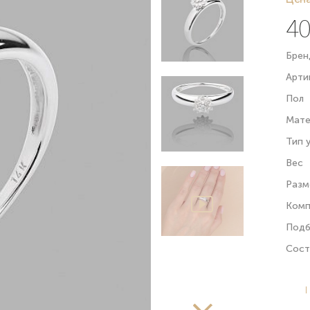
40
Брен
Арти
Пол
Мате
Тип 
Вес
Разм
Комп
Подб
Сост