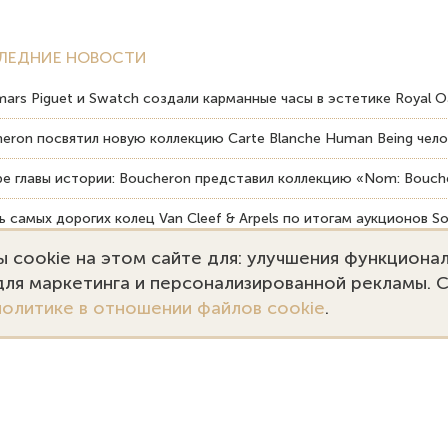
ЛЕДНИЕ НОВОСТИ
ars Piguet и Swatch создали карманные часы в эстетике Royal O
eron посвятил новую коллекцию Carte Blanche Human Being чело
е главы истории: Boucheron представил коллекцию «Nom: Bouche
 самых дорогих колец Van Cleef & Arpels по итогам аукционов So
 cookie на этом сайте для: улучшения функциона
вердость драгоценных камней влияет на долговечность ювелирн
 для маркетинга и персонализированной рекламы. 
политике в отношении файлов cookie
.
7 (495) 727-75-55
Заказать звонок
kupka@emporiumgold.com
ale@emporiumgold.com