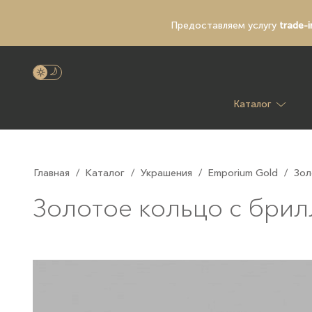
Предоставляем услугу
trade-i
Каталог
Главная
/
Каталог
/
Украшения
/
Emporium Gold
/
Зол
Золотое кольцо с брил