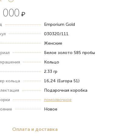
 000
₽
д
Emporium Gold
кул
030320/111
Женские
риал
Белое золото 585 пробы
украшения
Кольцо
2.33 гр
ер кольца
16,24 (Europa 51)
лектация
Подарочная коробка
орки
помолвочное
ояние
Новое
Оплата и доставка