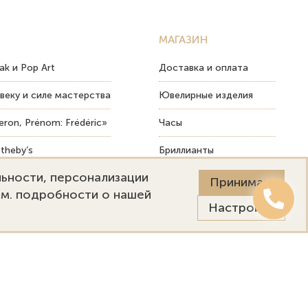
МАГАЗИН
ak и Pop Art
Доставка и оплата
веку и силе мастерства
Ювелирные изделия
ron, Prénom: Frédéric»
Часы
theby’s
Бриллианты
льности, персонализации
ых изделий
Пост-продажный сервис
Принимаю
См. подробности о нашей
Настройки
Онлайн оценка
Выездная оценка