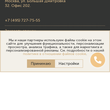
Москва, ул. Большая Дмитровка
32. Офис 202.
+7 (495) 727-75-55
Заказать звонок
Мы и наши партнеры используем файлы cookie на этом
skupka@emporiumgold.com
сайте для: улучшения функциональности, персонализации
просмотра, анализа трафика, а также для маркетинга и
sale@emporiumgold.com
персонализированной рекламы. См. подробности о нашей
политике в отношении файлов cookie
.
Режим работы:
Принимаю
Настройки
Пн-Пт: 10:00–20:00
Сб-Вс: 11:00–18:00
Онлайн оценка
Выездная оценка
Политика конфиденциальности