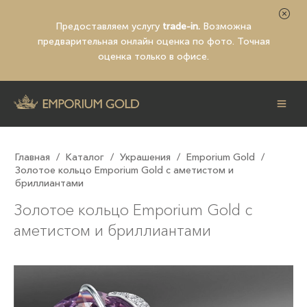
Предоставляем услугу
trade-in.
Возможна
предварительная
онлайн оценка по фото
. Точная
оценка только в офисе.
Главная
/
Каталог
/
Украшения
/
Emporium Gold
/
Золотое кольцо Emporium Gold с аметистом и
бриллиантами
Золотое кольцо Emporium Gold с
аметистом и бриллиантами