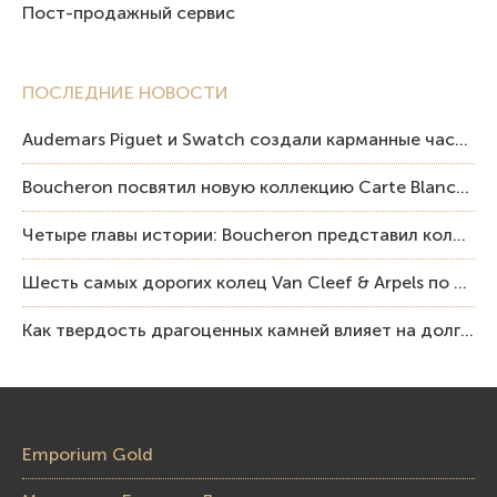
Пост-продажный сервис
ПОСЛЕДНИЕ НОВОСТИ
Audemars Piguet и Swatch создали карманные часы в эстетике Royal Oak и Pop Art
Boucheron посвятил новую коллекцию Carte Blanche Human Being человеку и силе мастерства
Четыре главы истории: Boucheron представил коллекцию «Nom: Boucheron, Prénom: Frédéric»
Шесть самых дорогих колец Van Cleef & Arpels по итогам аукционов Sotheby’s
Как твердость драгоценных камней влияет на долговечность ювелирных изделий
Emporium Gold