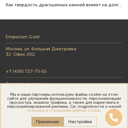
Как твердость драгоценных камней влияет на долговечность ювелирных изделий
Emporium Gold
Москва, ул. Большая Дмитровка
32. Офис 202.
+7 (495) 727-75-55
Заказать звонок
Мы и наши партнеры используем файлы cookie на этом
skupka@emporiumgold.com
сайте для: улучшения функциональности, персонализации
просмотра, анализа трафика, а также для маркетинга и
sale@emporiumgold.com
персонализированной рекламы. См. подробности о нашей
политике в отношении файлов cookie
.
Режим работы:
Принимаю
Настройки