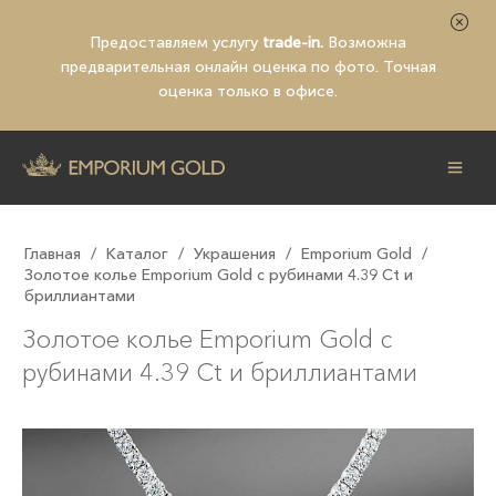
Предоставляем услугу
trade-in.
Возможна
предварительная
онлайн оценка по фото
. Точная
оценка только в офисе.
Главная
/
Каталог
/
Украшения
/
Emporium Gold
/
Золотое колье Emporium Gold с рубинами 4.39 Ct и
бриллиантами
Золотое колье Emporium Gold с
рубинами 4.39 Ct и бриллиантами