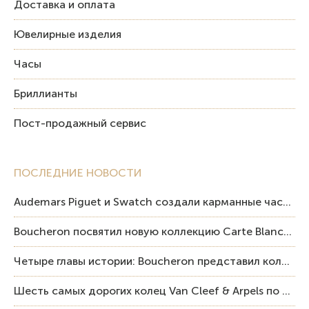
Доставка и оплата
Ювелирные изделия
Часы
Бриллианты
Пост-продажный сервис
ПОСЛЕДНИЕ НОВОСТИ
Audemars Piguet и Swatch создали карманные часы в эстетике Royal Oak и Pop Art
Boucheron посвятил новую коллекцию Carte Blanche Human Being человеку и силе мастерства
Четыре главы истории: Boucheron представил коллекцию «Nom: Boucheron, Prénom: Frédéric»
Шесть самых дорогих колец Van Cleef & Arpels по итогам аукционов Sotheby’s