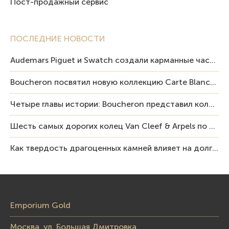
Пост-продажный сервис
ПОСЛЕДНИЕ НОВОСТИ
Audemars Piguet и Swatch создали карманные часы в эстетике Royal Oak и Pop Art
Boucheron посвятил новую коллекцию Carte Blanche Human Being человеку и силе мастерства
Четыре главы истории: Boucheron представил коллекцию «Nom: Boucheron, Prénom: Frédéric»
Шесть самых дорогих колец Van Cleef & Arpels по итогам аукционов Sotheby’s
Как твердость драгоценных камней влияет на долговечность ювелирных изделий
Emporium Gold
Москва, ул. Большая Дмитровка