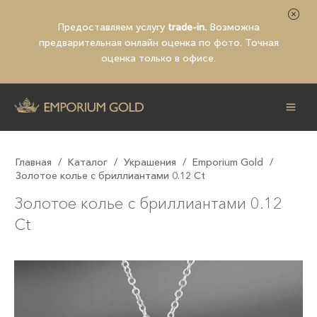
Предоставляем услугу
trade-in.
Возможна
предварительная
онлайн оценка по фото
. Точная
оценка только в офисе.
Главная
/
Каталог
/
Украшения
/
Emporium Gold
/
Золотое колье с бриллиантами 0.12 Ct
Золотое колье с бриллиантами 0.12
Ct