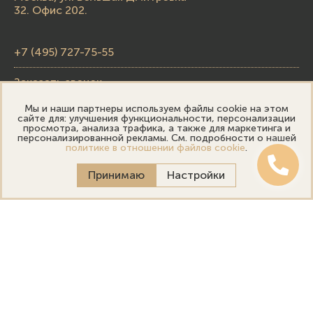
32. Офис 202.
+7 (495) 727-75-55
Заказать звонок
Мы и наши партнеры используем файлы cookie на этом
skupka@emporiumgold.com
сайте для: улучшения функциональности, персонализации
просмотра, анализа трафика, а также для маркетинга и
sale@emporiumgold.com
персонализированной рекламы. См. подробности о нашей
политике в отношении файлов cookie
.
Режим работы:
Принимаю
Настройки
Пн-Пт: 10:00–20:00
Сб-Вс: 11:00–18:00
Онлайн оценка
Выездная оценка
Политика конфиденциальности