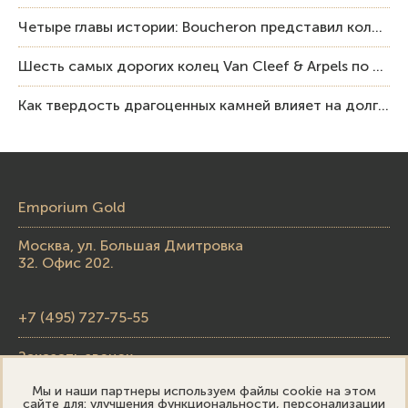
Четыре главы истории: Boucheron представил коллекцию «Nom: Boucheron, Prénom: Frédéric»
Шесть самых дорогих колец Van Cleef & Arpels по итогам аукционов Sotheby’s
Как твердость драгоценных камней влияет на долговечность ювелирных изделий
Emporium Gold
Москва, ул. Большая Дмитровка
32. Офис 202.
+7 (495) 727-75-55
Заказать звонок
Мы и наши партнеры используем файлы cookie на этом
skupka@emporiumgold.com
сайте для: улучшения функциональности, персонализации