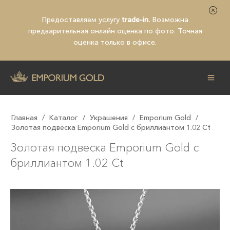
Предоставляем услугу
trade-in.
Возможна
предварительная
онлайн оценка по фото
. Точная
оценка только в офисе.
Главная
/
Каталог
/
Украшения
/
Emporium Gold
/
Золотая подвеска Emporium Gold с бриллиантом 1.02 Ct
Золотая подвеска Emporium Gold с
бриллиантом 1.02 Ct