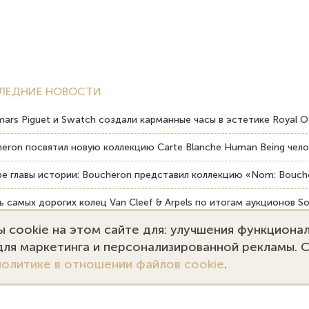
ЛЕДНИЕ НОВОСТИ
ars Piguet и Swatch создали карманные часы в эстетике Royal O
eron посвятил новую коллекцию Carte Blanche Human Being чело
е главы истории: Boucheron представил коллекцию «Nom: Bouche
 самых дорогих колец Van Cleef & Arpels по итогам аукционов So
 cookie на этом сайте для: улучшения функциона
вердость драгоценных камней влияет на долговечность ювелирн
 для маркетинга и персонализированной рекламы. 
политике в отношении файлов cookie
.