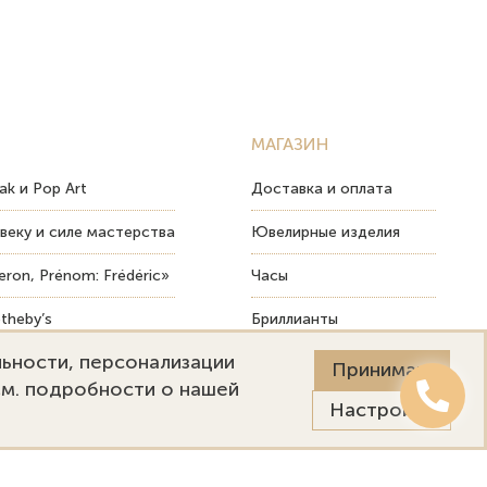
МАГАЗИН
ak и Pop Art
Доставка и оплата
веку и силе мастерства
Ювелирные изделия
ron, Prénom: Frédéric»
Часы
theby’s
Бриллианты
льности, персонализации
ых изделий
Пост-продажный сервис
Принимаю
См. подробности о нашей
Настройки