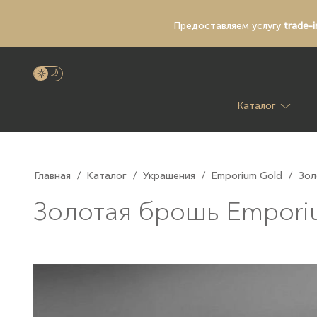
Предоставляем услугу
trade-i
Каталог
Главная
/
Каталог
/
Украшения
/
Emporium Gold
/
Зол
Золотая брошь Emрoriu