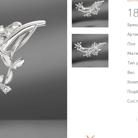
18
Брен
Арти
Пол
Мате
Тип 
Вес
Комп
Подб
Сост