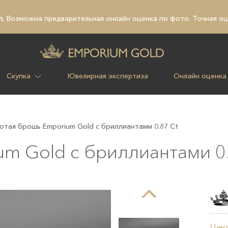
n.
Возможна предварительная
онлайн оценка по фото
. Точная о
Скупка
Ювелирная экспертиза
Онлайн оценка
отая брошь Emрorium Gold с бриллиантами 0.87 Ct
m Gold с бриллиантами 0.
Цена