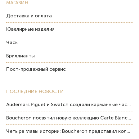
МАГАЗИН
Доставка и оплата
Ювелирные изделия
Часы
Бриллианты
Пост-продажный сервис
ПОСЛЕДНИЕ НОВОСТИ
Audemars Piguet и Swatch создали карманные часы в эстетике Royal Oak и Pop Art
Boucheron посвятил новую коллекцию Carte Blanche Human Being человеку и силе мастерства
Четыре главы истории: Boucheron представил коллекцию «Nom: Boucheron, Prénom: Frédéric»