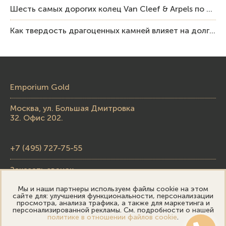
Шесть самых дорогих колец Van Cleef & Arpels по итогам аукционов Sotheby’s
Как твердость драгоценных камней влияет на долговечность ювелирных изделий
Emporium Gold
Москва, ул. Большая Дмитровка
32. Офис 202.
+7 (495) 727-75-55
Заказать звонок
Мы и наши партнеры используем файлы cookie на этом
skupka@emporiumgold.com
сайте для: улучшения функциональности, персонализации
просмотра, анализа трафика, а также для маркетинга и
sale@emporiumgold.com
персонализированной рекламы. См. подробности о нашей
политике в отношении файлов cookie
.