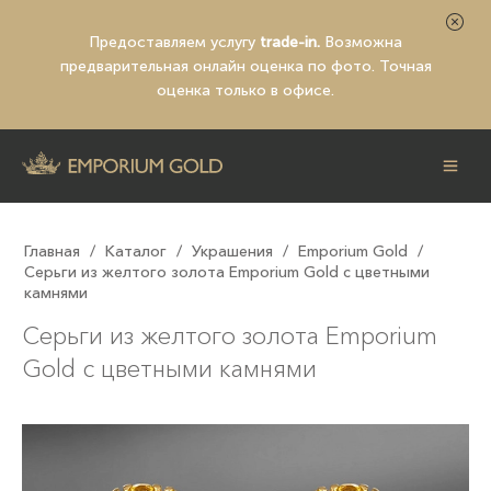
Предоставляем услугу
trade-in.
Возможна
предварительная
онлайн оценка по фото
. Точная
оценка только в офисе.
Главная
/
Каталог
/
Украшения
/
Emporium Gold
/
Серьги из желтого золота Emporium Gold с цветными
камнями
Серьги из желтого золота Emporium
Gold с цветными камнями