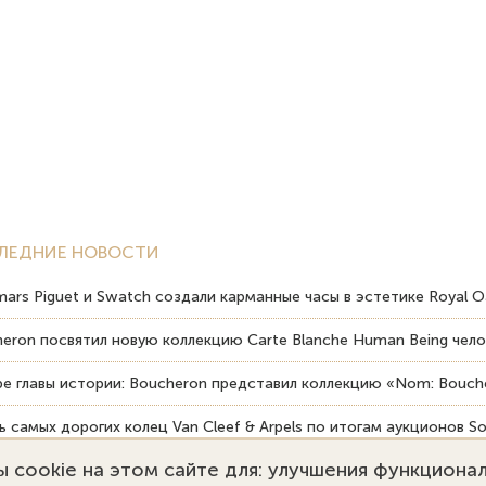
ЛЕДНИЕ НОВОСТИ
ars Piguet и Swatch создали карманные часы в эстетике Royal O
eron посвятил новую коллекцию Carte Blanche Human Being чело
е главы истории: Boucheron представил коллекцию «Nom: Bouche
 самых дорогих колец Van Cleef & Arpels по итогам аукционов So
 cookie на этом сайте для: улучшения функциона
вердость драгоценных камней влияет на долговечность ювелирн