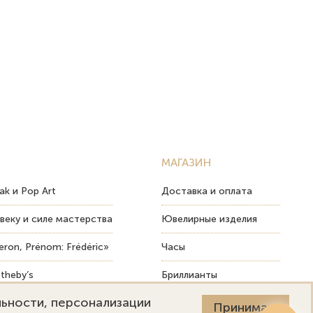
МАГАЗИН
ak и Pop Art
Доставка и оплата
веку и силе мастерства
Ювелирные изделия
ron, Prénom: Frédéric»
Часы
theby’s
Бриллианты
льности, персонализации
ых изделий
Пост-продажный сервис
Принимаю