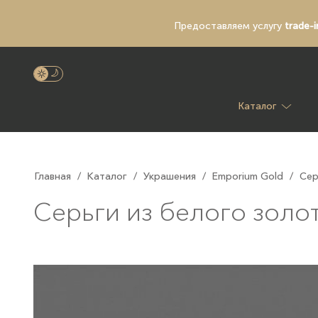
Предоставляем услугу
trade-i
Каталог
Главная
/
Каталог
/
Украшения
/
Emporium Gold
/
Сер
Серьги из белого золот