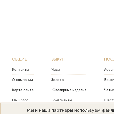
ОБЩИЕ
ВЫКУП
ПОС
Контакты
Часы
Audem
О компании
Золото
Bouch
Карта сайта
Ювелирные изделия
Четыр
Наш блог
Бриллианты
Шесть
Мы и наши партнеры используем файлы
FAQ
Монеты
Как т