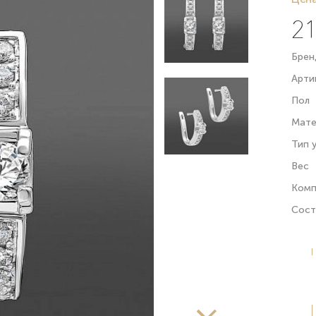
21
Брен
Арти
Пол
Мате
Тип 
Вес
Комп
Сост