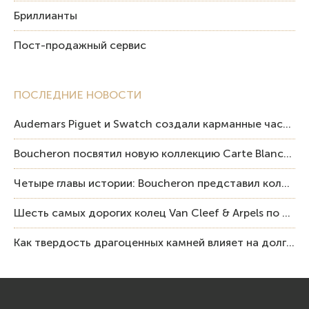
Бриллианты
Пост-продажный сервис
ПОСЛЕДНИЕ НОВОСТИ
Audemars Piguet и Swatch создали карманные часы в эстетике Royal Oak и Pop Art
Boucheron посвятил новую коллекцию Carte Blanche Human Being человеку и силе мастерства
Четыре главы истории: Boucheron представил коллекцию «Nom: Boucheron, Prénom: Frédéric»
Шесть самых дорогих колец Van Cleef & Arpels по итогам аукционов Sotheby’s
Как твердость драгоценных камней влияет на долговечность ювелирных изделий