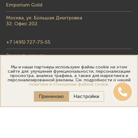
Emporium Gold
Москва, ул. Большая Дмитровка
32. Офис 202.
+7 (495) 727-75-55
Заказать звонок
Мы и наши партнеры используем файлы cookie на этом
skupka@emporiumgold.com
сайте для: улучшения функциональности, персонализации
просмотра, анализа трафика, а также для маркетинга и
sale@emporiumgold.com
персонализированной рекламы. См. подробности о нашей
политике в отношении файлов cookie
.
Режим работы:
Принимаю
Настройки
Пн-Пт: 10:00–20:00
Сб-Вс: 11:00–18:00
Онлайн оценка