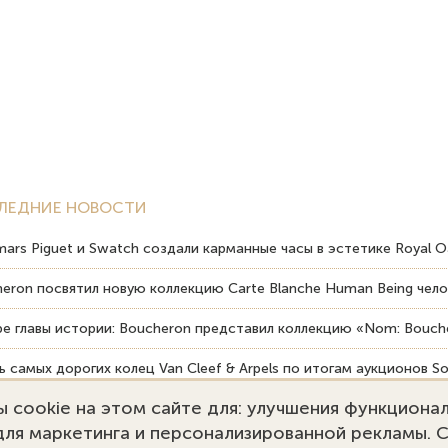
ЛЕДНИЕ НОВОСТИ
ars Piguet и Swatch создали карманные часы в эстетике Royal O
eron посвятил новую коллекцию Carte Blanche Human Being чело
е главы истории: Boucheron представил коллекцию «Nom: Bouche
 самых дорогих колец Van Cleef & Arpels по итогам аукционов So
 cookie на этом сайте для: улучшения функциона
вердость драгоценных камней влияет на долговечность ювелирн
 для маркетинга и персонализированной рекламы. 