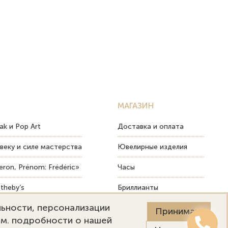
МАГАЗИН
ak и Pop Art
Доставка и оплата
веку и силе мастерства
Ювелирные изделия
ron, Prénom: Frédéric»
Часы
theby’s
Бриллианты
льности, персонализации
ых изделий
Пост-продажный сервис
Принимаю
См. подробности о нашей