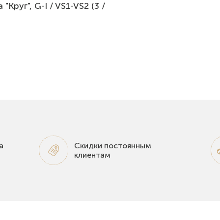
Круг", G-I / VS1-VS2 (3 /
а
Скидки постоянным
клиентам