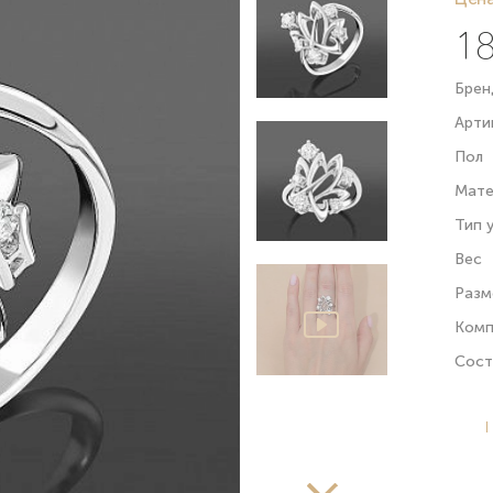
18
Брен
Арти
Пол
Мате
Тип 
Вес
Разм
Комп
Сост