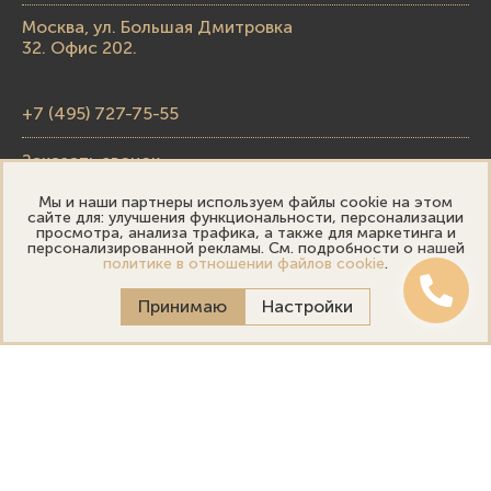
Москва, ул. Большая Дмитровка
32. Офис 202.
+7 (495) 727-75-55
Заказать звонок
Мы и наши партнеры используем файлы cookie на этом
skupka@emporiumgold.com
сайте для: улучшения функциональности, персонализации
просмотра, анализа трафика, а также для маркетинга и
sale@emporiumgold.com
персонализированной рекламы. См. подробности о нашей
политике в отношении файлов cookie
.
Режим работы:
Принимаю
Настройки
Пн-Пт: 10:00–20:00
Сб-Вс: 11:00–18:00
Онлайн оценка
Выездная оценка