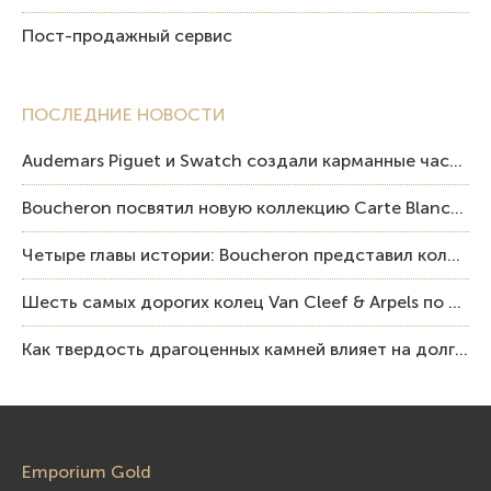
Пост-продажный сервис
ПОСЛЕДНИЕ НОВОСТИ
Audemars Piguet и Swatch создали карманные часы в эстетике Royal Oak и Pop Art
Boucheron посвятил новую коллекцию Carte Blanche Human Being человеку и силе мастерства
Четыре главы истории: Boucheron представил коллекцию «Nom: Boucheron, Prénom: Frédéric»
Шесть самых дорогих колец Van Cleef & Arpels по итогам аукционов Sotheby’s
Как твердость драгоценных камней влияет на долговечность ювелирных изделий
Emporium Gold