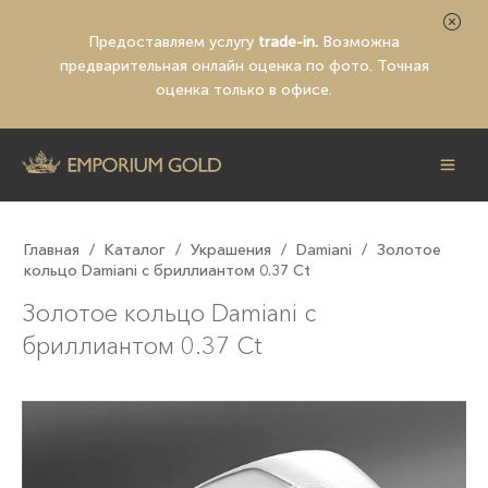
Предоставляем услугу
trade-in.
Возможна
предварительная
онлайн оценка по фото
. Точная
оценка только в офисе.
Главная
/
Каталог
/
Украшения
/
Damiani
/
Золотое
кольцо Damiani с бриллиантом 0.37 Ct
Золотое кольцо Damiani с
бриллиантом 0.37 Ct