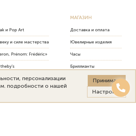
МАГАЗИН
ak и Pop Art
Доставка и оплата
веку и силе мастерства
Ювелирные изделия
ron, Prénom: Frédéric»
Часы
theby’s
Бриллианты
льности, персонализации
ых изделий
Пост-продажный сервис
Принимаю
См. подробности о нашей
Настройки
Онлайн оценка
Выездная оценка