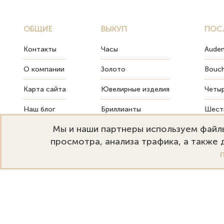
ОБЩИЕ
ВЫКУП
ПОС
Контакты
Часы
Audem
О компании
Золото
Bouch
Карта сайта
Ювелирные изделия
Четыр
Наш блог
Бриллианты
Шесть
Мы и наши партнеры используем файлы
FAQ
Монеты
Как т
просмотра, анализа трафика, а также
Emporium Gold
Режим работы:
+
Москва, ул. Большая Дмитровка
Пн-Пт: 10:00–20:00
s
32. Офис 202.
Сб-Вс: 11:00–18:00
s