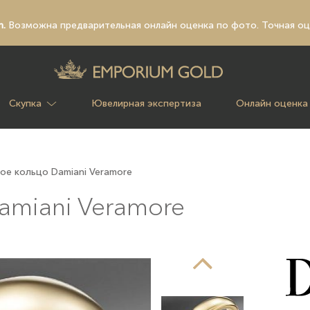
n.
Возможна предварительная
онлайн оценка по фото
. Точная о
Скупка
Ювелирная экспертиза
Онлайн оценка
ое кольцо Damiani Veramore
miani Veramore