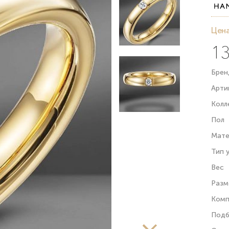
Цена
13
Брен
Арти
Колл
Пол
Мате
Тип 
Вес
Разм
Комп
Подб