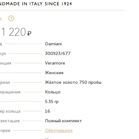
:
1 220
₽
д
Damiani
кул
300923/677
екция
Vеrаmоre
Женские
риал
Жёлтое золото 750 пробы
украшения
Кольцо
5.35 гр
ер кольца
16
лектация
Полный комплект
орки
Обручальное