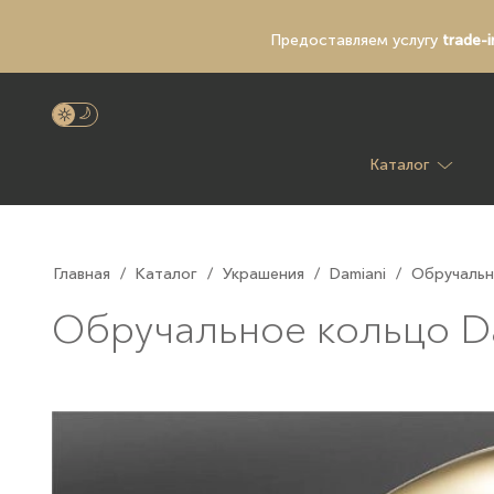
Предоставляем услугу
trade-i
Каталог
Главная
/
Каталог
/
Украшения
/
Damiani
/
Обручальн
Обручальное кольцо Da