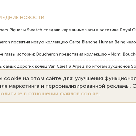
ЛЕДНИЕ НОВОСТИ
ars Piguet и Swatch создали карманные часы в эстетике Royal O
eron посвятил новую коллекцию Carte Blanche Human Being чело
е главы истории: Boucheron представил коллекцию «Nom: Bouche
 самых дорогих колец Van Cleef & Arpels по итогам аукционов So
 cookie на этом сайте для: улучшения функциона
вердость драгоценных камней влияет на долговечность ювелирн
 для маркетинга и персонализированной рекламы. 
политике в отношении файлов cookie
.
7 (495) 727-75-55
Заказать звонок
kupka@emporiumgold.com
ale@emporiumgold.com