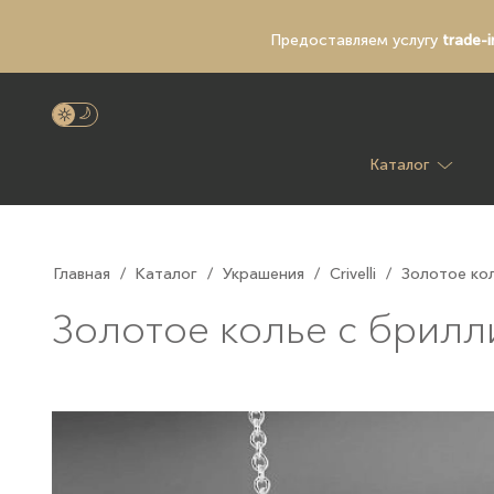
Предоставляем услугу
trade-i
Каталог
Главная
/
Каталог
/
Украшения
/
Crivelli
/
Золотое кол
Золотое колье с брилли