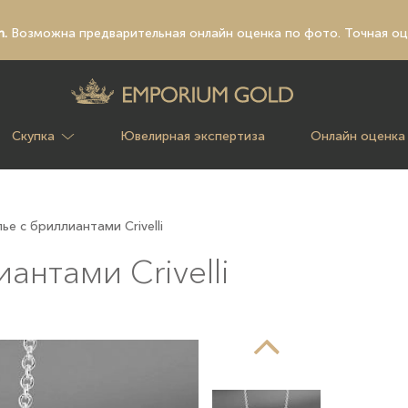
n.
Возможна предварительная
онлайн оценка по фото
. Точная о
Скупка
Ювелирная экспертиза
Онлайн оценка
ье с бриллиантами Crivelli
антами Crivelli