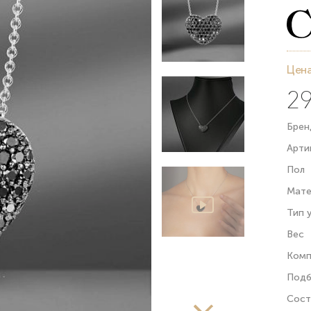
Цена
29
Брен
Арти
Пол
Мате
Тип 
Вес
Комп
Подб
Сост