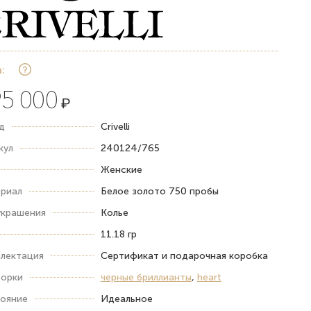
:
5 000
₽
д
Crivelli
кул
240124/765
Женские
риал
Белое золото 750 пробы
украшения
Колье
11.18 гр
лектация
Сертификат и подарочная коробка
орки
черные бриллианты
,
heart
ояние
Идеальное