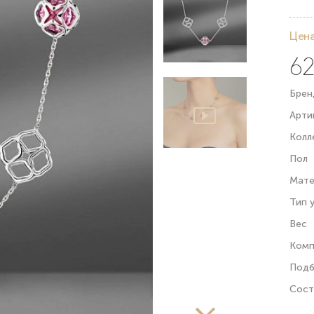
Цена
62
Брен
Арти
Колл
Пол
Мате
Тип 
Вес
Комп
Подб
Сост