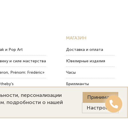
МАГАЗИН
ak и Pop Art
Доставка и оплата
веку и силе мастерства
Ювелирные изделия
ron, Prénom: Frédéric»
Часы
theby’s
Бриллианты
льности, персонализации
ых изделий
Пост-продажный сервис
Принимаю
См. подробности о нашей
Настройки