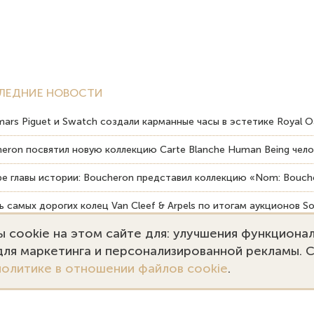
ЛЕДНИЕ НОВОСТИ
ars Piguet и Swatch создали карманные часы в эстетике Royal O
eron посвятил новую коллекцию Carte Blanche Human Being чело
е главы истории: Boucheron представил коллекцию «Nom: Bouche
 самых дорогих колец Van Cleef & Arpels по итогам аукционов So
 cookie на этом сайте для: улучшения функциона
вердость драгоценных камней влияет на долговечность ювелирн
 для маркетинга и персонализированной рекламы. 
политике в отношении файлов cookie
.