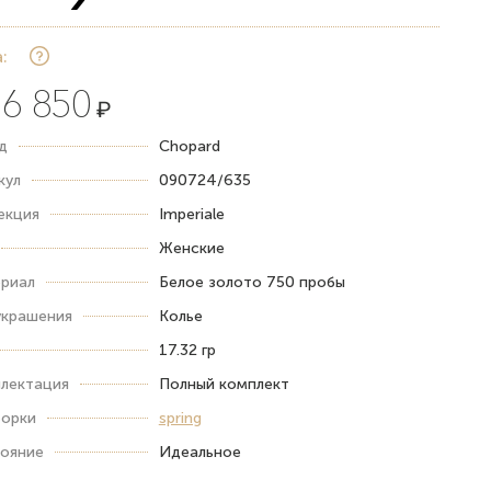
:
6 850
₽
д
Chopard
кул
090724/635
екция
Imperiale
Женские
риал
Белое золото 750 пробы
украшения
Колье
17.32 гр
лектация
Полный комплект
орки
spring
ояние
Идеальное