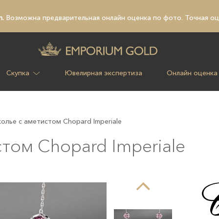
n.
Возможна предварительная
онлайн оценка по фото
. Точная о
Скупка
Ювелирная экспертиза
Онлайн оценка
олье с аметистом Chopard Imperiale
том Chopard Imperiale