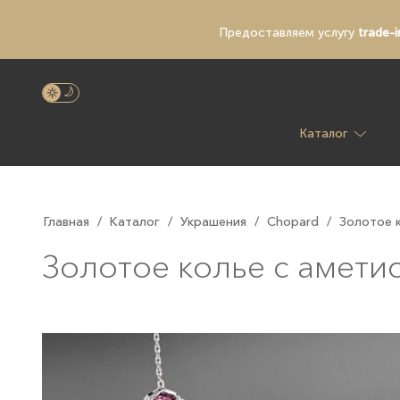
Предоставляем услугу
trade-i
Каталог
Главная
/
Каталог
/
Украшения
/
Chopard
/
Золотое к
Золотое колье с аметис