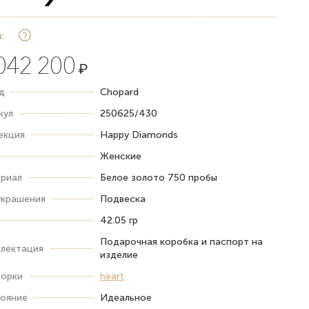
:
042 200
₽
д
Chopard
кул
250625/430
екция
Happy Diamonds
Женские
риал
Белое золото 750 пробы
украшения
Подвеска
42.05 гр
Подарочная коробка и паспорт на
лектация
изделие
орки
heart
ояние
Идеальное