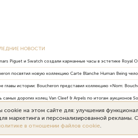
ЛЕДНИЕ НОВОСТИ
ars Piguet и Swatch создали карманные часы в эстетике Royal O
eron посвятил новую коллекцию Carte Blanche Human Being чело
е главы истории: Boucheron представил коллекцию «Nom: Bouche
 самых дорогих колец Van Cleef & Arpels по итогам аукционов So
 cookie на этом сайте для: улучшения функциона
вердость драгоценных камней влияет на долговечность ювелирн
 для маркетинга и персонализированной рекламы. 
политике в отношении файлов cookie
.