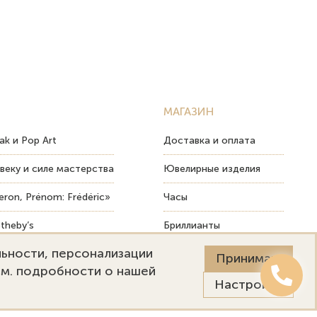
МАГАЗИН
ak и Pop Art
Доставка и оплата
веку и силе мастерства
Ювелирные изделия
ron, Prénom: Frédéric»
Часы
theby’s
Бриллианты
льности, персонализации
ых изделий
Пост-продажный сервис
Принимаю
См. подробности о нашей
Настройки