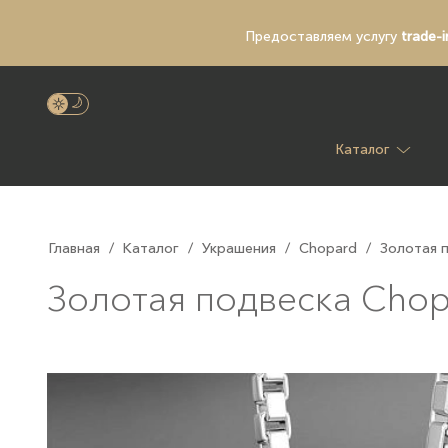
Предоставляем услугу
trade-i
Каталог
Главная
/
Каталог
/
Украшения
/
Chopard
/
Золотая п
Золотая подвеска Chop