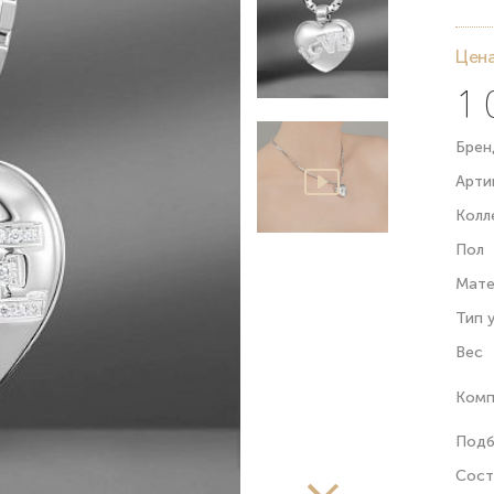
Цена
1 
Брен
Арти
Колл
Пол
Мате
Тип 
Вес
Комп
Подб
Сост