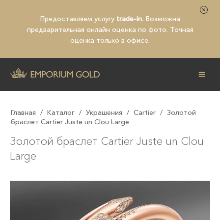
Предоставляем услугу
trade-in.
Возможна
предварительная
онлайн оценка по фото
. Точная
оценка только в офисе.
Главная
/
Каталог
/
Украшения
/
Cartier
/
Золотой
браслет Cartier Juste un Clou Large
Золотой браслет Cartier Juste un Clou
Large