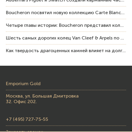
Boucheron посвятил новую коллекцию Carte Blanche Human Being человеку и силе мастерства
Четыре главы истории: Boucheron представил коллекцию «Nom: Boucheron, Prénom: Frédéric»
Шесть самых дорогих колец Van Cleef & Arpels по итогам аукционов Sotheby’s
Как твердость драгоценных камней влияет на долговечность ювелирных изделий
Emporium Gold
Москва, ул. Большая Дмитровка
32. Офис 202.
+7 (495) 727-75-55
Заказать звонок