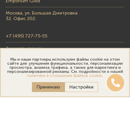
Emporium Gold
Москва, ул. Большая Дмитровка
32. Офис 202.
+7 (495) 727-75-55
Заказать звонок
Мы и наши партнеры используем файлы cookie на этом
skupka@emporiumgold.com
сайте для: улучшения функциональности, персонализации
просмотра, анализа трафика, а также для маркетинга и
sale@emporiumgold.com
персонализированной рекламы. См. подробности о нашей
политике в отношении файлов cookie
.
Режим работы:
Принимаю
Настройки
Пн-Пт: 10:00–20:00
Сб-Вс: 11:00–18:00
Онлайн оценка
Выездная оценка