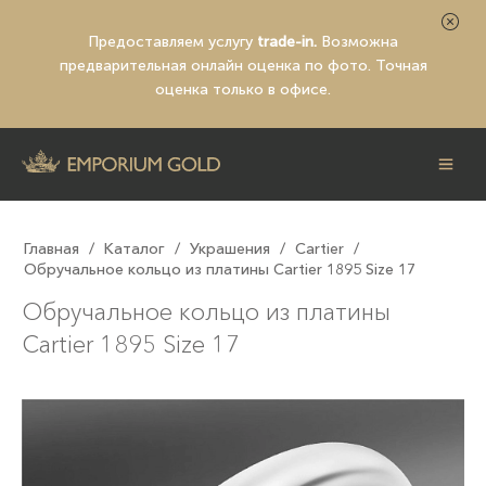
Предоставляем услугу
trade-in.
Возможна
предварительная
онлайн оценка по фото
. Точная
оценка только в офисе.
Главная
/
Каталог
/
Украшения
/
Cartier
/
Обручальное кольцо из платины Cartier 1895 Size 17
Обручальное кольцо из платины
Cartier 1895 Size 17