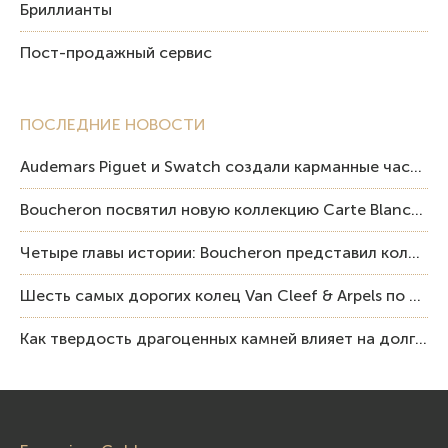
Бриллианты
Пост-продажный сервис
ПОСЛЕДНИЕ НОВОСТИ
Audemars Piguet и Swatch создали карманные часы в эстетике Royal Oak и Pop Art
Boucheron посвятил новую коллекцию Carte Blanche Human Being человеку и силе мастерства
Четыре главы истории: Boucheron представил коллекцию «Nom: Boucheron, Prénom: Frédéric»
Шесть самых дорогих колец Van Cleef & Arpels по итогам аукционов Sotheby’s
Как твердость драгоценных камней влияет на долговечность ювелирных изделий