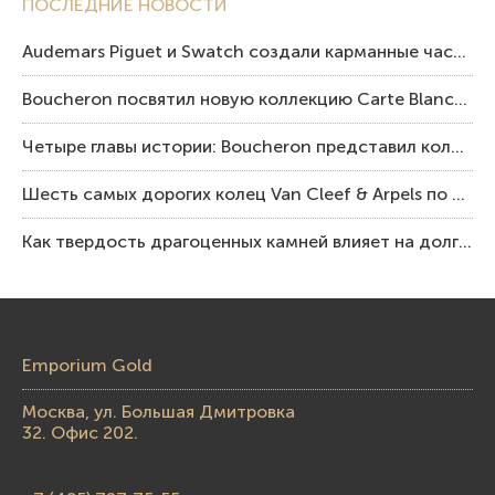
ПОСЛЕДНИЕ НОВОСТИ
Audemars Piguet и Swatch создали карманные часы в эстетике Royal Oak и Pop Art
Boucheron посвятил новую коллекцию Carte Blanche Human Being человеку и силе мастерства
Четыре главы истории: Boucheron представил коллекцию «Nom: Boucheron, Prénom: Frédéric»
Шесть самых дорогих колец Van Cleef & Arpels по итогам аукционов Sotheby’s
Как твердость драгоценных камней влияет на долговечность ювелирных изделий
Emporium Gold
Москва, ул. Большая Дмитровка
32. Офис 202.