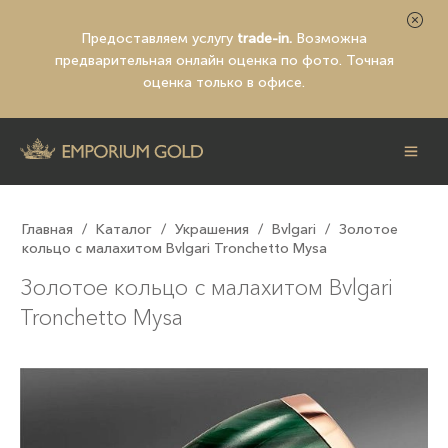
Предоставляем услугу
trade-in.
Возможна
предварительная
онлайн оценка по фото
. Точная
оценка только в офисе.
Главная
/
Каталог
/
Украшения
/
Bvlgari
/
Золотое
кольцо с малахитом Bvlgari Tronchetto Mysa
Золотое кольцо с малахитом Bvlgari
Tronchetto Mysa