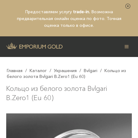
Предоставляем услугу
trade-in.
Возможна
предварительная
онлайн оценка по фото
. Точная
оценка только в офисе.
Главная
/
Каталог
/
Украшения
/
Bvlgari
/
Кольцо из
белого золота Bvlgari B.Zero1 (Eu 60)
Кольцо из белого золота Bvlgari
B.Zero1 (Eu 60)