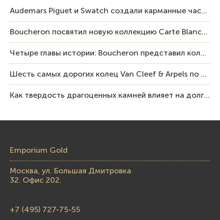
Audemars Piguet и Swatch создали карманные часы в эстетике Royal Oak и Pop Art
Boucheron посвятил новую коллекцию Carte Blanche Human Being человеку и силе мастерства
Четыре главы истории: Boucheron представил коллекцию «Nom: Boucheron, Prénom: Frédéric»
Шесть самых дорогих колец Van Cleef & Arpels по итогам аукционов Sotheby’s
Как твердость драгоценных камней влияет на долговечность ювелирных изделий
Emporium Gold
Москва, ул. Большая Дмитровка
32. Офис 202.
+7 (495) 727-75-55