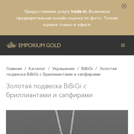
Предоставляем услугу
trade-in.
Возможна
предварительная
онлайн оценка по фото
. Точная
оценка только в офисе.
Главная
/
Каталог
/
Украшения
/
BiBiGi
/
Золотая
подвеска BiBiGi с бриллиантами и сапфирами
Золотая подвеска BiBiGi с
бриллиантами и сапфирами