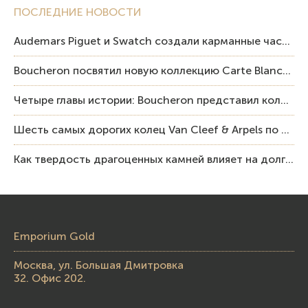
ПОСЛЕДНИЕ НОВОСТИ
Audemars Piguet и Swatch создали карманные часы в эстетике Royal Oak и Pop Art
Boucheron посвятил новую коллекцию Carte Blanche Human Being человеку и силе мастерства
Четыре главы истории: Boucheron представил коллекцию «Nom: Boucheron, Prénom: Frédéric»
Шесть самых дорогих колец Van Cleef & Arpels по итогам аукционов Sotheby’s
Как твердость драгоценных камней влияет на долговечность ювелирных изделий
Emporium Gold
Москва, ул. Большая Дмитровка
32. Офис 202.