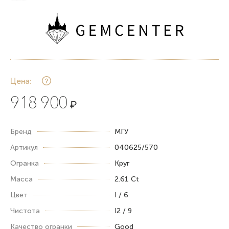
Цена:
918 900
₽
Бренд
МГУ
Артикул
040625/570
Огранка
Круг
Масса
2.61 Ct
Цвет
I / 6
Чистота
I2 / 9
Качество огранки
Good