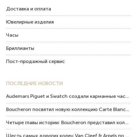
Доставка и оплата
Ювелирные изделия
Часы
Бриллианты
Пост-продажный сервис
ПОСЛЕДНИЕ НОВОСТИ
Audemars Piguet и Swatch создали карманные часы в эстетике Royal Oak и Pop Art
Boucheron посвятил новую коллекцию Carte Blanche Human Being человеку и силе мастерства
Четыре главы истории: Boucheron представил коллекцию «Nom: Boucheron, Prénom: Frédéric»
Шесть самых дорогих колец Van Cleef & Arpels по итогам аукционов Sotheby’s