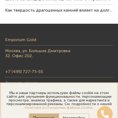
Как твердость драгоценных камней влияет на долговечность ювелирных изделий
Emporium Gold
Москва, ул. Большая Дмитровка
32. Офис 202.
+7 (495) 727-75-55
Заказать звонок
Мы и наши партнеры используем файлы cookie на этом
skupka@emporiumgold.com
сайте для: улучшения функциональности, персонализации
просмотра, анализа трафика, а также для маркетинга и
sale@emporiumgold.com
персонализированной рекламы. См. подробности о нашей
политике в отношении файлов cookie
.
Режим работы:
Принимаю
Настройки