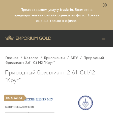
Предоставляем услугу
trade-in.
Возможна
предварительная
онлайн оценка по фото
. Точная
оценка только в офисе.
Главная
/
Каталог
/
Бриллианты
/
МГУ
/
Природный
бриллиант 2.61 Ct I/I2 "Круг"
Природный бриллиант 2.61 Ct I/I2
"Круг"
ПОД ЗАКАЗ