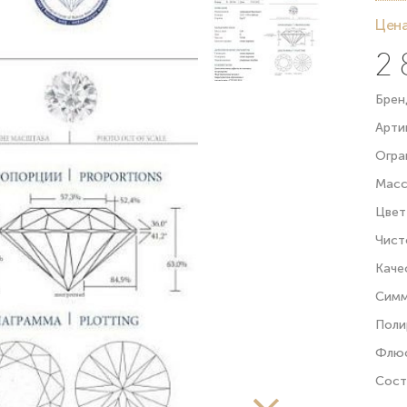
Цена
2 
Брен
Арти
Огра
Масс
Цвет
Чист
Каче
Симм
Поли
Флюо
Сост