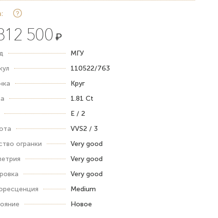
:
812 500
₽
д
МГУ
кул
110522/763
нка
Круг
а
1.81 Ct
E / 2
ота
VVS2 / 3
ство огранки
Very good
етрия
Very good
ровка
Very good
ресценция
Medium
ояние
Новое