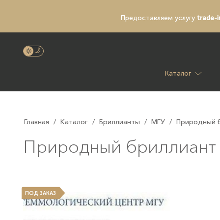
Предоставляем услугу
trade-i
Каталог
Главная
/
Каталог
/
Бриллианты
/
МГУ
/
Природный бр
Природный бриллиант 1.
ПОД ЗАКАЗ