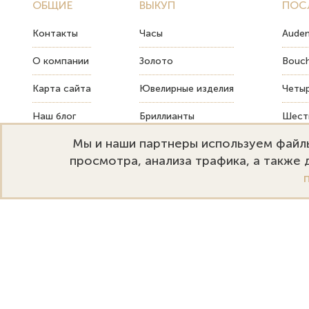
ОБЩИЕ
ВЫКУП
ПОС
Контакты
Часы
Audem
О компании
Золото
Bouch
Карта сайта
Ювелирные изделия
Четыр
Наш блог
Бриллианты
Шесть
Мы и наши партнеры используем файлы
FAQ
Монеты
Как т
просмотра, анализа трафика, а также
Emporium Gold
Режим работы:
+
Москва, ул. Большая Дмитровка
Пн-Пт: 10:00–20:00
s
32. Офис 202.
Сб-Вс: 11:00–18:00
s
Политика конфиденциальности