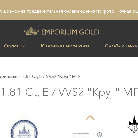
n.
Возможна предварительная
онлайн оценка по фото
. Точная о
Скупка
Ювелирная экспертиза
Онлайн оценка
иллиант 1.81 Ct, E / VVS2 "Круг" МГУ
81 Ct, E / VVS2 "Круг" М