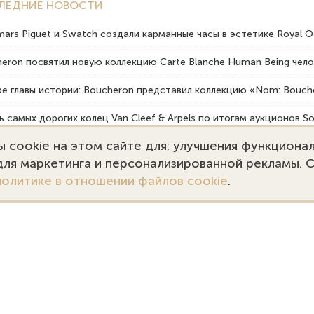
ЛЕДНИЕ НОВОСТИ
ars Piguet и Swatch создали карманные часы в эстетике Royal O
eron посвятил новую коллекцию Carte Blanche Human Being чело
е главы истории: Boucheron представил коллекцию «Nom: Bouche
 самых дорогих колец Van Cleef & Arpels по итогам аукционов So
 cookie на этом сайте для: улучшения функциона
вердость драгоценных камней влияет на долговечность ювелирн
 для маркетинга и персонализированной рекламы. 
политике в отношении файлов cookie
.
7 (495) 727-75-55
Заказать звонок
kupka@emporiumgold.com
ale@emporiumgold.com