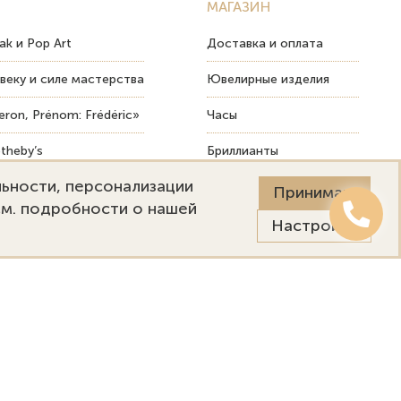
МАГАЗИН
ak и Pop Art
Доставка и оплата
веку и силе мастерства
Ювелирные изделия
ron, Prénom: Frédéric»
Часы
theby’s
Бриллианты
льности, персонализации
ых изделий
Пост-продажный сервис
Принимаю
См. подробности о нашей
Настройки
Онлайн оценка
Выездная оценка