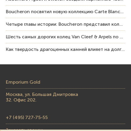
Boucheron посвятил новую коллекцию Carte Blanche Human Being человеку и силе мастерства
Четыре главы истории: Boucheron представил коллекцию «Nom: Boucheron, Prénom: Frédéric»
Шесть самых дорогих колец Van Cleef & Arpels по итогам аукционов Sotheby’s
Как твердость драгоценных камней влияет на долговечность ювелирных изделий
Emporium Gold
Москва, ул. Большая Дмитровка
32. Офис 202.
+7 (495) 727-75-55
Заказать звонок