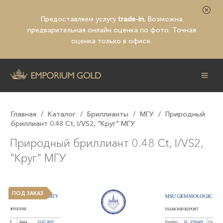
Предоставляем услугу
trade-in.
Возможна
предварительная
онлайн оценка по фото
. Точная
оценка только в офисе.
Главная
/
Каталог
/
Бриллианты
/
МГУ
/
Природный
бриллиант 0.48 Ct, I/VS2, "Круг" МГУ
Природный бриллиант 0.48 Ct, I/VS2,
"Круг" МГУ
ПОД ЗАКАЗ