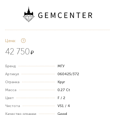
Цена:
42 750
₽
Бренд
МГУ
Артикул
060425/372
Огранка
Круг
Масса
0.27 Ct
Цвет
F / 2
Чистота
VS1 / 4
Качество огранки
Good