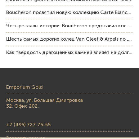
Boucheron посвятил новую коллекцию Carte Blanche Human Being человеку и силе мастерства
Четыре главы истории: Boucheron представил коллекцию «Nom: Boucheron, Prénom: Frédéric»
Шесть самых дорогих колец Van Cleef & Arpels по итогам аукционов Sotheby’s
Как твердость драгоценных камней влияет на долговечность ювелирных изделий
Emporium Gold
Москва, ул. Большая Дмитровка
32. Офис 202.
+7 (495) 727-75-55
Заказать звонок