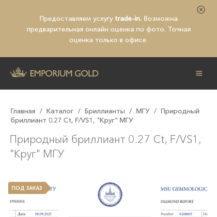
Предоставляем услугу
trade-in.
Возможна
предварительная
онлайн оценка по фото
. Точная
оценка только в офисе.
Главная
/
Каталог
/
Бриллианты
/
МГУ
/
Природный
бриллиант 0.27 Ct, F/VS1, "Круг" МГУ
Природный бриллиант 0.27 Ct, F/VS1,
"Круг" МГУ
ПОД ЗАКАЗ