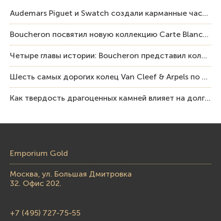
Audemars Piguet и Swatch создали карманные часы в эстетике Royal Oak и Pop Art
Boucheron посвятил новую коллекцию Carte Blanche Human Being человеку и силе мастерства
Четыре главы истории: Boucheron представил коллекцию «Nom: Boucheron, Prénom: Frédéric»
Шесть самых дорогих колец Van Cleef & Arpels по итогам аукционов Sotheby’s
Как твердость драгоценных камней влияет на долговечность ювелирных изделий
Emporium Gold
Москва, ул. Большая Дмитровка
32. Офис 202.
+7 (495) 727-75-55