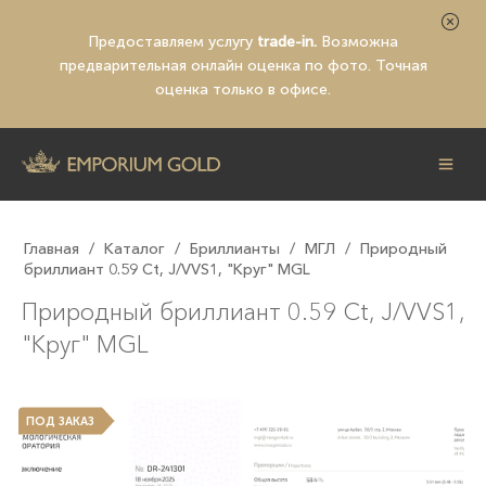
Предоставляем услугу
trade-in.
Возможна
предварительная
онлайн оценка по фото
. Точная
оценка только в офисе.
Главная
/
Каталог
/
Бриллианты
/
МГЛ
/
Природный
бриллиант 0.59 Ct, J/VVS1, "Круг" MGL
Природный бриллиант 0.59 Ct, J/VVS1,
"Круг" MGL
ПОД ЗАКАЗ