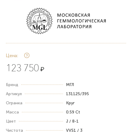
Цена:
123 750
₽
Бренд
МГЛ
Артикул
131125/395
Огранка
Круг
Масса
0.59 Ct
Цвет
J / 8-1
Чистота
VVS1 / 3