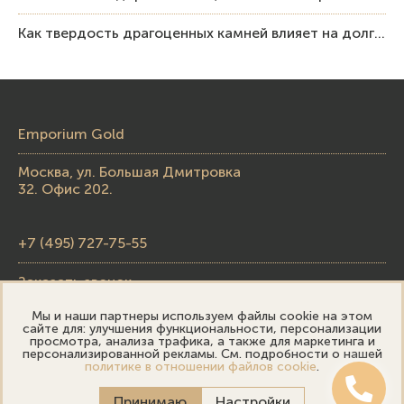
Как твердость драгоценных камней влияет на долговечность ювелирных изделий
Emporium Gold
Москва, ул. Большая Дмитровка
32. Офис 202.
+7 (495) 727-75-55
Заказать звонок
Мы и наши партнеры используем файлы cookie на этом
skupka@emporiumgold.com
сайте для: улучшения функциональности, персонализации
просмотра, анализа трафика, а также для маркетинга и
sale@emporiumgold.com
персонализированной рекламы. См. подробности о нашей
политике в отношении файлов cookie
.
Режим работы:
Принимаю
Настройки