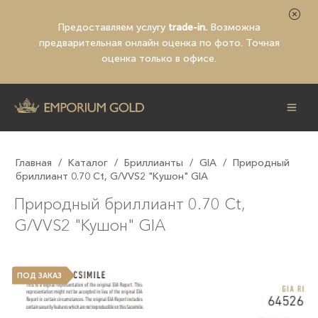
Предоставляем услугу
trade-in.
Возможна
предварительная
онлайн оценка по фото
. Точная
оценка только в офисе.
Главная
/
Каталог
/
Бриллианты
/
GIA
/
Природный
бриллиант 0.70 Ct, G/VVS2 "Кушон" GIA
Природный бриллиант 0.70 Ct,
G/VVS2 "Кушон" GIA
ПОД ЗАКАЗ