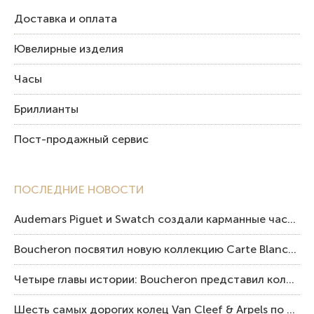
Доставка и оплата
Ювелирные изделия
Часы
Бриллианты
Пост-продажный сервис
ПОСЛЕДНИЕ НОВОСТИ
Audemars Piguet и Swatch создали карманные часы в эстетике Royal Oak и Pop Art
Boucheron посвятил новую коллекцию Carte Blanche Human Being человеку и силе мастерства
Четыре главы истории: Boucheron представил коллекцию «Nom: Boucheron, Prénom: Frédéric»
Шесть самых дорогих колец Van Cleef & Arpels по итогам аукционов Sotheby’s