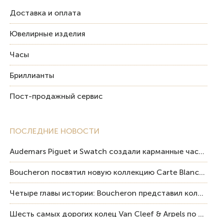
Доставка и оплата
Ювелирные изделия
Часы
Бриллианты
Пост-продажный сервис
ПОСЛЕДНИЕ НОВОСТИ
Audemars Piguet и Swatch создали карманные часы в эстетике Royal Oak и Pop Art
Boucheron посвятил новую коллекцию Carte Blanche Human Being человеку и силе мастерства
Четыре главы истории: Boucheron представил коллекцию «Nom: Boucheron, Prénom: Frédéric»
Шесть самых дорогих колец Van Cleef & Arpels по итогам аукционов Sotheby’s