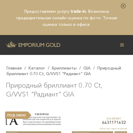
Предоставляем услугу
trade-in.
Возможна
предварительная
онлайн оценка по фото
. Точная
оценка только в офисе.
Главная
/
Каталог
/
Бриллианты
/
GIA
/
Природный
бриллиант 0.70 Ct, G/VVS1 "Радиант" GIA
Природный бриллиант 0.70 Ct,
G/VVS1 "Радиант" GIA
ПОД ЗАКАЗ