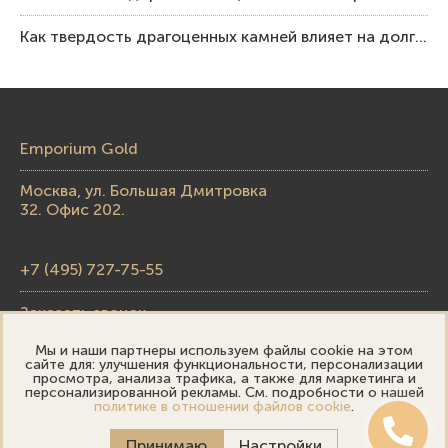
Как твердость драгоценных камней влияет на долговечность ювелирных изделий
Emporium Gold
Москва, ул. Большая Дмитровка
32. Офис 202.
+7 (495) 727-75-55
Заказать звонок
Мы и наши партнеры используем файлы cookie на этом
skupka@emporiumgold.com
сайте для: улучшения функциональности, персонализации
просмотра, анализа трафика, а также для маркетинга и
sale@emporiumgold.com
персонализированной рекламы. См. подробности о нашей
политике в отношении файлов cookie
.
Режим работы:
Принимаю
Настройки