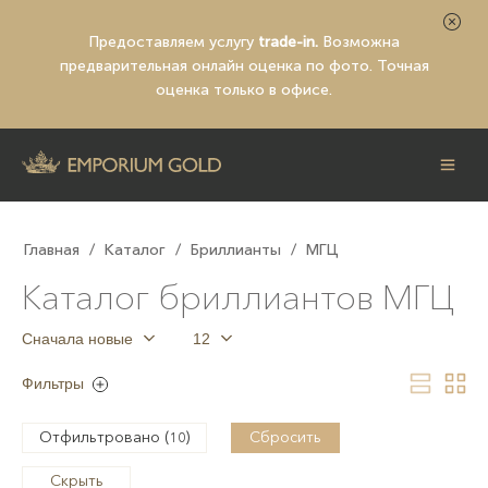
Предоставляем услугу
trade-in.
Возможна
предварительная
онлайн оценка по фото
. Точная
оценка только в офисе.
Главная
/
Каталог
/
Бриллианты
/
МГЦ
Каталог бриллиантов МГЦ
Сначала новые
12
Фильтры
Отфильтровано (
)
Сбросить
10
Скрыть