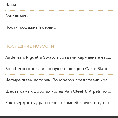
Часы
Бриллианты
Пост-продажный сервис
ПОСЛЕДНИЕ НОВОСТИ
Audemars Piguet и Swatch создали карманные часы в эстетике Royal Oak и Pop Art
Boucheron посвятил новую коллекцию Carte Blanche Human Being человеку и силе мастерства
Четыре главы истории: Boucheron представил коллекцию «Nom: Boucheron, Prénom: Frédéric»
Шесть самых дорогих колец Van Cleef & Arpels по итогам аукционов Sotheby’s
Как твердость драгоценных камней влияет на долговечность ювелирных изделий