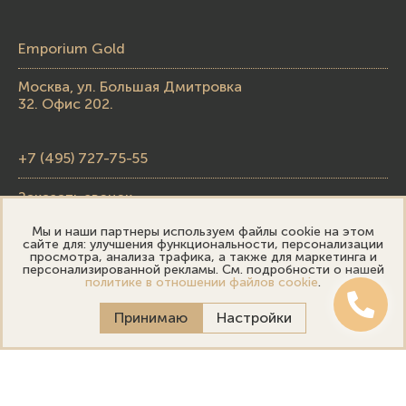
Emporium Gold
Москва, ул. Большая Дмитровка
32. Офис 202.
+7 (495) 727-75-55
Заказать звонок
Мы и наши партнеры используем файлы cookie на этом
skupka@emporiumgold.com
сайте для: улучшения функциональности, персонализации
просмотра, анализа трафика, а также для маркетинга и
sale@emporiumgold.com
персонализированной рекламы. См. подробности о нашей
политике в отношении файлов cookie
.
Режим работы:
Принимаю
Настройки
Пн-Пт: 10:00–20:00
Сб-Вс: 11:00–18:00