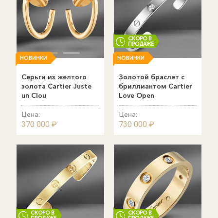
СКОРО В
ПРОДАЖЕ
НОВИНКИ
НОВИНКИ
Серьги из желтого
Золотой браслет с
золота Cаrtier Juste
бриллиантом Cartier
un Clou
Love Open
Цена:
Цена:
370 000 ₽
730 000 ₽
СКОРО В
СКОРО В