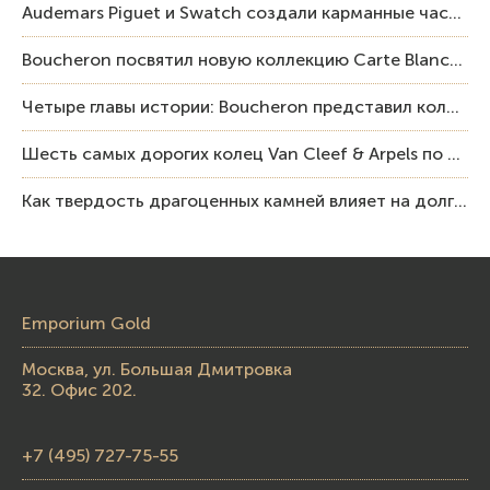
Audemars Piguet и Swatch создали карманные часы в эстетике Royal Oak и Pop Art
Boucheron посвятил новую коллекцию Carte Blanche Human Being человеку и силе мастерства
Четыре главы истории: Boucheron представил коллекцию «Nom: Boucheron, Prénom: Frédéric»
Шесть самых дорогих колец Van Cleef & Arpels по итогам аукционов Sotheby’s
Как твердость драгоценных камней влияет на долговечность ювелирных изделий
Emporium Gold
Москва, ул. Большая Дмитровка
32. Офис 202.
+7 (495) 727-75-55