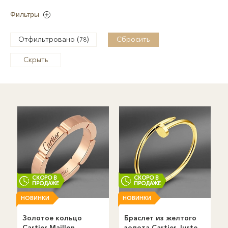
Фильтры
Отфильтровано (
)
Сбросить
78
Скрыть
СКОРО В
СКОРО В
ПРОДАЖЕ
ПРОДАЖЕ
НОВИНКИ
НОВИНКИ
Золотое кольцо
Браслет из желтого
Cartier Maillon
золота Cаrtier Juste