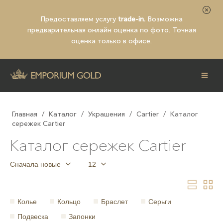
Предоставляем услугу
trade-in.
Возможна
предварительная
онлайн оценка по фото
. Точная
оценка только в офисе.
Главная
/
Каталог
/
Украшения
/
Cartier
/
Каталог
сережек Cartier
Каталог сережек Cartier
Сначала новые
12
Колье
Кольцо
Браслет
Серьги
Подвеска
Запонки